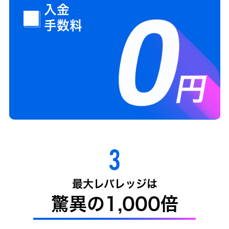
入金
手数料
3
最大レバレッジは
驚異の1,000倍