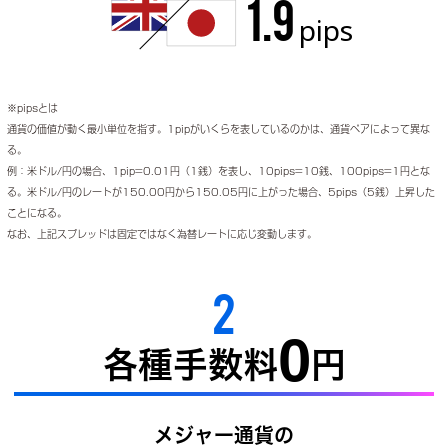
1.9
pips
※pipsとは
通貨の価値が動く最小単位を指す。1pipがいくらを表しているのかは、通貨ペアによって異な
る。
例：米ドル/円の場合、1pip=0.01円（1銭）を表し、10pips=10銭、100pips=1円とな
る。米ドル/円のレートが150.00円から150.05円に上がった場合、5pips（5銭）上昇した
ことになる。
なお、上記スプレッドは固定ではなく為替レートに応じ変動します。
2
0
各種手数料
円
メジャー通貨の