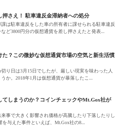
し押さえ！ 駐車違反金滞納者への処分
導課は駐車違反をした車の所有者に課せられる駐車違反
ど3800円分の仮想通貨を差し押さえたと発表...
泣けた？この微妙な仮想通貨市場の空気と新生活慣
締め切り日は3月15日でしたが、厳しい現実を味わった人
か。2018年1月は仮想通貨が暴落したこ...
てしまうのか？コインチェックやMt.Gox社が
出来事で大きく影響され価格が高騰したり下落したりし
与えた事件といえば、Mt.Gox社の8...