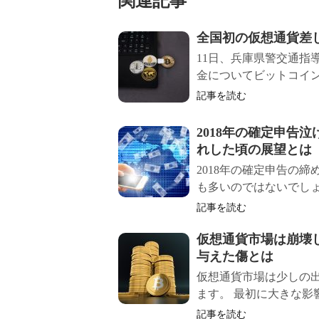
関連記事
全国初の仮想通貨差
11日、兵庫県警交通指
金についてビットコインな
記事を読む
2018年の確定申告
れした頃の展望とは
2018年の確定申告の
も多いのではないでしょう
記事を読む
仮想通貨市場は崩壊し
与えた傷とは
仮想通貨市場は少しの
ます。 最初に大きな影響を
記事を読む