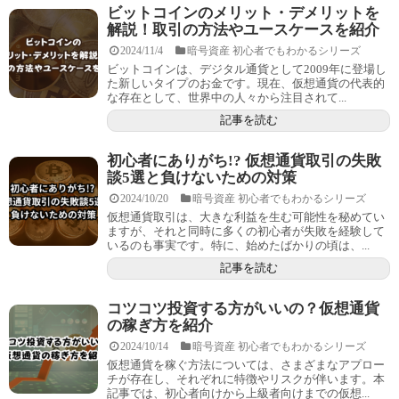
ビットコインのメリット・デメリットを
解説！取引の方法やユースケースを紹介
2024/11/4
暗号資産 初心者でもわかるシリーズ
ビットコインは、デジタル通貨として2009年に登場し
た新しいタイプのお金です。現在、仮想通貨の代表的
な存在として、世界中の人々から注目されて...
記事を読む
初心者にありがち!? 仮想通貨取引の失敗
談5選と負けないための対策
2024/10/20
暗号資産 初心者でもわかるシリーズ
仮想通貨取引は、大きな利益を生む可能性を秘めてい
ますが、それと同時に多くの初心者が失敗を経験して
いるのも事実です。特に、始めたばかりの頃は、...
記事を読む
コツコツ投資する方がいいの？仮想通貨
の稼ぎ方を紹介
2024/10/14
暗号資産 初心者でもわかるシリーズ
仮想通貨を稼ぐ方法については、さまざまなアプロー
チが存在し、それぞれに特徴やリスクが伴います。本
記事では、初心者向けから上級者向けまでの仮想...