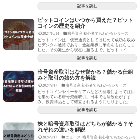
記事を読む
ビットコインはいつから買えた？ビット
コインの歴史を紹介
2024/10/14
暗号資産 初心者でもわかるシリーズ
ビットコインは、仮想通貨としてはじめて成功を収め
たデジタル通貨であり、金融業界に革命をもたらしま
した。その誕生から現在に至るまで、ビットコイ...
記事を読む
暗号資産取引はなぜ儲かる？儲かる仕組
みと取引の始め方を解説
2024/9/17
暗号資産 初心者でもわかるシリーズ
ビットコインやイーサリアムなどの登場によって注目
を集めている暗号資産取引。日本でも法改正がすす
み、投資商品として確立されるようになりました。...
記事を読む
株と暗号資産取引はどちらが儲かる？そ
れぞれの違いを解説
2024/9/17
ニュース
,
暗号資産 初心者でもわかるシリ