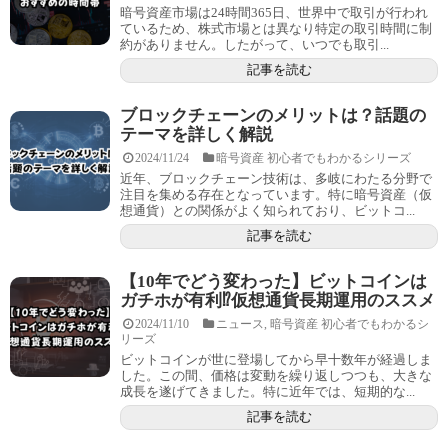
暗号資産市場は24時間365日、世界中で取引が行われ
ているため、株式市場とは異なり特定の取引時間に制
約がありません。したがって、いつでも取引...
記事を読む
ブロックチェーンのメリットは？話題の
テーマを詳しく解説
2024/11/24
暗号資産 初心者でもわかるシリーズ
近年、ブロックチェーン技術は、多岐にわたる分野で
注目を集める存在となっています。特に暗号資産（仮
想通貨）との関係がよく知られており、ビットコ...
記事を読む
【10年でどう変わった】ビットコインは
ガチホが有利⁉仮想通貨長期運用のススメ
2024/11/10
ニュース
,
暗号資産 初心者でもわかるシ
リーズ
ビットコインが世に登場してから早十数年が経過しま
した。この間、価格は変動を繰り返しつつも、大きな
成長を遂げてきました。特に近年では、短期的な...
記事を読む