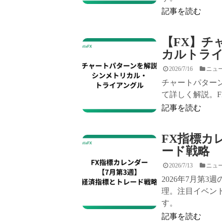
記事を読む
【FX】チ
カルトラ
2026/7/16
ニュ
チャートパター
て詳しく解説。
記事を読む
FX指標カ
ード戦略
2026/7/13
ニュ
2026年7月第
理。注目イベン
す。
記事を読む