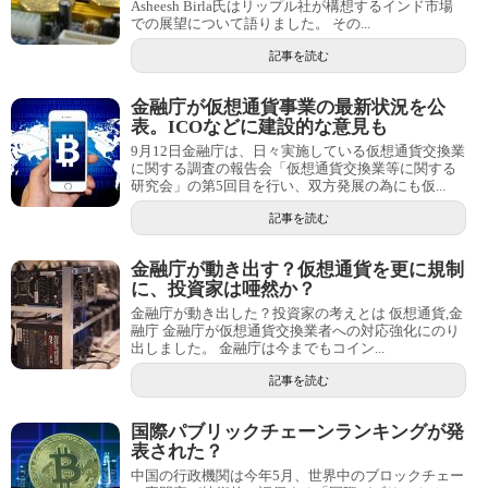
Asheesh Birla氏はリップル社が構想するインド市場
での展望について語りました。 その...
記事を読む
金融庁が仮想通貨事業の最新状況を公
表。ICOなどに建設的な意見も
9月12日金融庁は、日々実施している仮想通貨交換業
に関する調査の報告会「仮想通貨交換業等に関する
研究会」の第5回目を行い、双方発展の為にも仮...
記事を読む
金融庁が動き出す？仮想通貨を更に規制
に、投資家は唖然か？
金融庁が動き出した？投資家の考えとは 仮想通貨,金
融庁 金融庁が仮想通貨交換業者への対応強化にのり
出しました。 金融庁は今までもコイン...
記事を読む
国際パブリックチェーンランキングが発
表された？
中国の行政機関は今年5月、世界中のブロックチェー