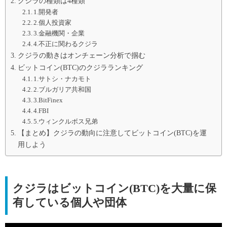
クジラの種類は4種類
1.開発者
2.個人投資家
3.金融機関・企業
4.不正に関わるクジラ
クジラの動きはオンチェーン分析で掴む
ビットコイン(BTC)のクジラランキング
1.サトシ・ナカモト
2.ブルガリア共和国
3.BitFinex
4.FBI
5.ウィンクルボス兄弟
【まとめ】クジラの動向に注意してビットコイン(BTC)を運
用しよう
クジラはビットコイン(BTC)を大量に保
有している個人や団体