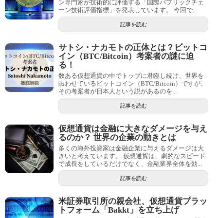
ン専門家が技術的に評価する「国際パブリックチェ
ーン技術評価指標」を発表しています。 今回で...
記事を読む
サトシ・ナカモトの正体とは？ビットコ
イン（BTC/Bitcoin）考案者の謎に迫
る！
数ある仮想通貨の中でトップに君臨し続け、世界を
賑わせているビットコイン（BTC/Bitcoin）ですが、
その考案者が日本人という説があるのを...
記事を読む
仮想通貨は金融に大きなダメージを与え
るのか？ 世界の企業の動きとは
多くの海外投資家は金融企業に与えるダメージは大
きいと考えています。 仮想通貨は、劇的なスピード
で成長をしているだけでなく、金融業界全体を効...
記事を読む
米証券取引所の親会社、仮想通貨プラッ
トフォーム「Bakkt」を立ち上げ