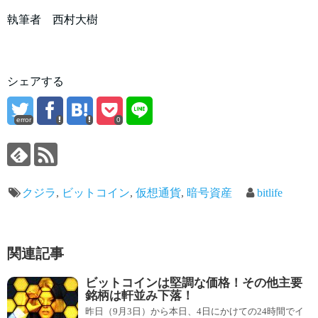
執筆者 西村大樹
シェアする
error
0
クジラ
,
ビットコイン
,
仮想通貨
,
暗号資産
bitlife
関連記事
ビットコインは堅調な価格！その他主要
銘柄は軒並み下落！
昨日（9月3日）から本日、4日にかけての24時間でイ