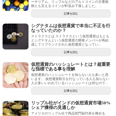
ーサリアム、リップルなどのアルトコインの主要銘
柄とも言えるコインが軒並み下落しました。 ...
記事を読む
シグナタムは仮想通貨で本当に不正を行
なっていたのか？
ストラクスとは ストラクスという仮想通貨はもとも
とシグナタムという仮想通貨の開発メンバーが再結
成してリブランドされた仮想通貨となってい...
記事を読む
仮想通貨のハッシュレートとは？超重要
な指標である事を理解
仮想通貨のハッシュレートを知らない人も多いと思
います。 仮想通貨取引を行なっている人も知らない
人が多いいわれているハッシュレートは何なので...
記事を読む
リップル社がインドの仮想通貨市場50%
シェア獲得の見通しか
アメリカのリップル社で商品部門副代表を務める