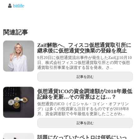
bitlife
関連記事
Zaif解散へ、フィスコ仮想通貨取引所に
継承後に仮想通貨交換業の登録を廃止
9月20日に仮想通貨流出事件が発生したZaifは10月10
日、株式会社フィスコ仮想通貨取引所との間で仮想
通貨取引所事業を譲渡する旨を発表。さ...
記事を読む
仮想通貨ICOの資金調達額が2018年最低
記録を更新…その背景はとは…？
仮想通貨のICO（イニシャル・コイン・オファリン
グ）は多くの投資家も注目するものですが2018年8
月、資金調達額で今年最低を更新したことがわ...
記事を読む
話題になっていたペトロは何処にいっ