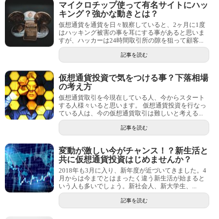
マイクロチップ使って有名サイトにハッ
キング？強かな動きとは？
仮想通貨を通貨を日々観察していると、2ヶ月に1度
はハッキング被害の事を耳にする事があると思いま
すが、ハッカーは24時間取引所の隙を狙って顧客...
記事を読む
仮想通貨投資で気をつける事？下落相場
の考え方
仮想通貨取引を今現在している人、今からスタート
する人様々いると思います。 仮想通貨投資を行なっ
ている人は、今の仮想通貨取引は難しいと考える...
記事を読む
変動が激しい今がチャンス！？新生活と
共に仮想通貨投資はじめませんか？
2018年も3月に入り、新年度が近づいてきました。4
月からは今までとはまったく違う新生活が始まると
いう人も多いでしょう。新社会人、新大学生、...
記事を読む