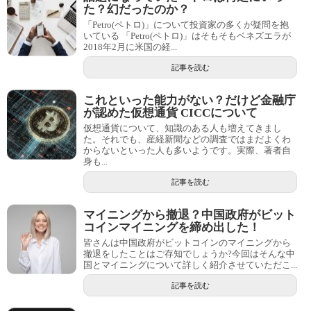
た？幻だったのか？
「Petro(ペトロ)」について投資家の多くが疑問を抱
いている 「Petro(ペトロ)」はそもそもベネズエラが
2018年2月に米国の経...
記事を読む
これといった能力がない？だけど金融庁
が認めた仮想通貨 CICCについて
仮想通貨について、知識のある人も増えてきまし
た。それでも、産経新聞などの調査ではまだよくわ
からないといった人も多いようです。実際、著者自
身も...
記事を読む
マイニングから撤退？中国政府がビット
コインマイニングを締め出した！
皆さんは中国政府がビットコインのマイニングから
撤退をしたことはご存知でしょうか?今回はそんな中
国とマイニングについて詳しく紹介させていただこ...
記事を読む