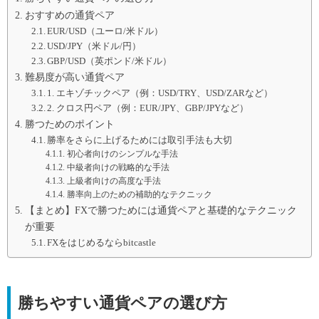
おすすめの通貨ペア
EUR/USD（ユーロ/米ドル）
USD/JPY（米ドル/円）
GBP/USD（英ポンド/米ドル）
難易度が高い通貨ペア
1. エキゾチックペア（例：USD/TRY、USD/ZARなど）
2. クロス円ペア（例：EUR/JPY、GBP/JPYなど）
勝つためのポイント
勝率をさらに上げるためには取引手法も大切
初心者向けのシンプルな手法
中級者向けの戦略的な手法
上級者向けの高度な手法
勝率向上のための補助的なテクニック
【まとめ】FXで勝つためには通貨ペアと基礎的なテクニック
が重要
FXをはじめるならbitcastle
勝ちやすい通貨ペアの選び方