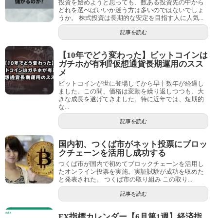
投資を始めようと思っても、数ある投資先の中から
どれを選べばいいか迷う方は多いのではないでしょ
うか。 株式投資は長期的な安定を目指す人に人気...
記事を読む
【10年でどう変わった】ビットコインは
ガチホが有利⁉仮想通貨長期運用のスス
メ
ビットコインが世に登場してから早十数年が経過し
ました。この間、価格は変動を繰り返しつつも、大
きな成長を遂げてきました。特に近年では、短期的
な...
記事を読む
国内初、つくば市がネット投票にブロッ
クチェーンを活用し成功する
つくば市が国内で初めてブロックチェーンを活用し
たオンライン投票を実施。実証試験が成功を収めた
と発表された。 つくば市の取り組み この取り...
記事を読む
FX指標カレンダー【6月第1週】経済指