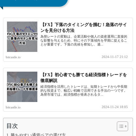
【FX】下落のタイミングを掴む！急落のサイ
ンを見分ける方法
為替レートの変動は、企業活動や個人の資産運用に直接的
な影響を与えるため、特にその下落傾向を早期に捉えるこ
とが重要です。下落の兆候を察知し、適...
2024-11-17 21:12
bitcastle.io
【FX】初心者でも勝てる経済指標トレードを
徹底解説
経済指標を活用したトレードは、短期トレードから中長期
的な投資まで、幅広い戦略で活用できる手法の一つです。
為替市場では、経済指標が発表されるタ...
2024-11-24 18:05
bitcastle.io
目次
勝ちやすい通貨ペアの選び方