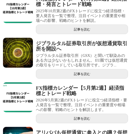
標・発言とトレード戦略
2025年10月第2週のFXトレードに役立つ経済指標・
要人発言を一覧で整理。注目イベントの重要度や相
場への影響、戦略のヒントを解説。
記事を読む
ジブラルタル証券取引所が仮想通貨取引
所を開設へ
ジブラルタル証券取引所（GSX）と聞いて馴染みの
ある方は少ないかもしれません。 EU圏では仮想通貨
の取引をリードしている取引所です。ジブラ...
記事を読む
FX指標カレンダー【5月第2週】経済指
標とトレード戦略
2026年5月第2週のFXトレードに役立つ経済指標・要
人発言を一覧で整理。注目イベントの重要度や相場
への影響、戦略のヒントを解説します。
記事を読む
アリババも仮想通貨に参入との噂？仮想