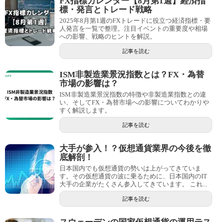
FX指標カレンダー【8月第1週】経済指
標・発言とトレード戦略
2025年8月第1週のFXトレードに役立つ経済指標・要
人発言を一覧で整理。注目イベントの重要度や相場
への影響、戦略のヒントを解説。
記事を読む
ISM非製造業景況指数とは？FX・為替
市場の影響は？
ISM非製造業景況指数の特徴や非製造業指数との違
い、そしてFX・為替市場への影響についてわかりや
すく解説します。
記事を読む
大手が参入！？仮想通貨業界の今後を徹
底解剖！
日本国内でも仮想通貨の勢いは上がってきていま
す。その仮想通貨の波に乗るために、日本国内のIT
大手の企業がたくさん参入してきています。 これ...
記事を読む