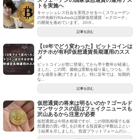
スウェーデンの国家仮想通貨の運用テス
トを実施へ
キャッシュレス社会を実現させるべくスウェーデン
の中央銀行Riksbankは国家仮想通貨「e-クローナ」
の開発を進めています。 2019...
記事を読む
【10年でどう変わった】ビットコインは
ガチホが有利⁉仮想通貨長期運用のスス
メ
ビットコインが世に登場してから早十数年が経過し
ました。この間、価格は変動を繰り返しつつも、大
きな成長を遂げてきました。特に近年では、短期的
な...
記事を読む
仮想通貨の将来は明るいのか？ゴールド
マンサックスの話はフェイクニュースも
沢山あるから注意が必要
仮想通貨は今弱き相場ですが、この弱気相場でも仮
想通貨の買い増しを計画する投資家が半数以上とい
う結果を示しました。 投資プラットフォームのシ...