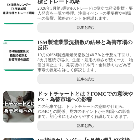
標とトレード戦略
2026年5月第3週のFXトレードに役立つ経済指標・要
人発言を一覧で整理。注目イベントの重要度や相場
への影響、戦略のヒントを解説します。
記事を読む
ISM製造業景況指数の結果と為替市場の
反応
10月のISM製造業景況指数は48.7％と予想を下回り、
8カ月連続で縮小。生産・雇用の弱さが続く一方、物
価は高止まり。発表後のドル円・金利動向など為替
市場の反応を詳しく解説します。
記事を読む
ドットチャートとは？FOMCでの意味や
FX・為替市場への影響
この記事では、ドットチャートの意味や仕組み、
FOMCとの関係、見方のポイントから相場への影響
まで、初心者にもわかりやすく解説していきます。
記事を読む