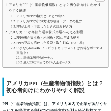
アメリカPPI（生産者物価指数）とは？初心者向けにわかり
やすく解説
アメリカPPIの概要とCPIとの違い
アメリカPPIの計算方法や項目・データの見方
PPIが上昇・下落したときの読み解き方
アメリカPPIが為替市場や株式市場へ与える影響
PPI発表が日本株・米国株・FXに与える動き
PPIの発表を活かした投資・取引戦略（FX・株）
いまならbitcastleFX（ビットキャッスル）はお得なボーナス
実施中！
新規口座開設ボーナス
最大250万円まで150％入金ボーナス
アメリカPPI（生産者物価指数）とは？
初心者向けにわかりやすく解説
PPI（生産者物価指数）は、アメリカ国内で企業が製品やサ
ービスを提供する段階での価格変動を測る経済指標です。