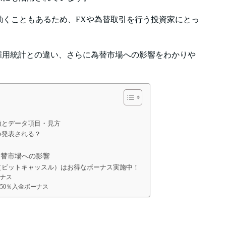
動くこともあるため、FXや為替取引を行う投資家にとっ
や雇用統計との違い、さらに為替市場への影響をわかりや
特徴とデータ項目・見方
いつ発表される？
・為替市場への影響
leFX（ビットキャッスル）はお得なボーナス実施中！
ナス
150％入金ボーナス