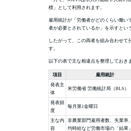
標」として利用されます。
雇用統計が「労働者がどのくらい働いて
者が必要とされているか」を示すとい
したがって、この両者を組み合わせて
す。
以下の表で主な相違点を整理しておき
項目
雇用統計
発表主
米労働省 労働統計局（BLS）
体
発表頻
毎月第1金曜日
度
主な内
非農業部門雇用者数、失業率
容
均時給など労働市場の「結果