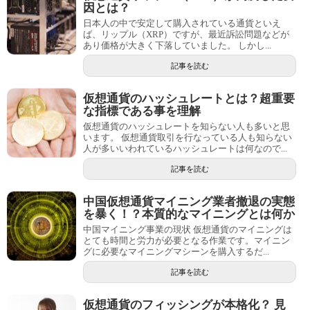
因とは？
日本人の中で安定して購入されている通貨といえ
ば、リップル（XRP）ですが、最近訴訟問題などが
あり価格が大きく下落していました。 しかし...
記事を読む
仮想通貨のハッシュレートとは？超重要
な指標である事を理解
仮想通貨のハッシュレートを知らない人も多いと思
います。 仮想通貨取引を行なっている人も知らない
人が多いいわれているハッシュレートは何なので...
記事を読む
中国仮想通貨マイニング業者撤退の実態
を暴く！？本質的なマイニングとは何か
中国マイニング事業の現状 仮想通貨のマイニングは
とても時間と労力が必要となる作業です。マイニン
グに必要なマイニングマシーンを購入するだ...
記事を読む
仮想通貨のフィッシングが本格化？ 見