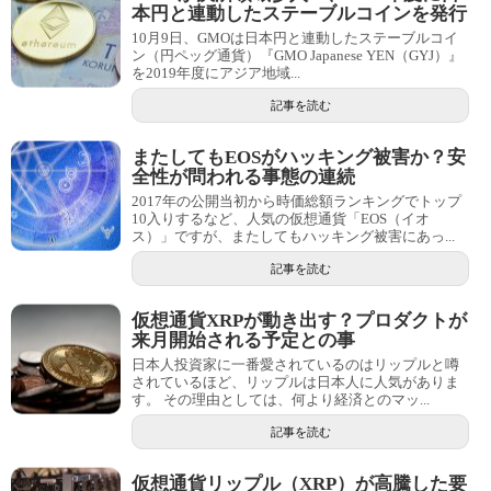
本円と連動したステーブルコインを発行
10月9日、GMOは日本円と連動したステーブルコイ
ン（円ペッグ通貨）『GMO Japanese YEN（GYJ）』
を2019年度にアジア地域...
記事を読む
またしてもEOSがハッキング被害か？安
全性が問われる事態の連続
2017年の公開当初から時価総額ランキングでトップ
10入りするなど、人気の仮想通貨「EOS（イオ
ス）」ですが、またしてもハッキング被害にあっ...
記事を読む
仮想通貨XRPが動き出す？プロダクトが
来月開始される予定との事
日本人投資家に一番愛されているのはリップルと噂
されているほど、リップルは日本人に人気がありま
す。 その理由としては、何より経済とのマッ...
記事を読む
仮想通貨リップル（XRP）が高騰した要