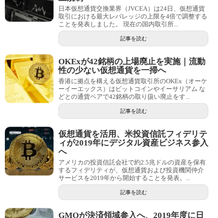
日本仮想通貨交換業界（JVCEA）は24日、仮想通貨
取引における最大レバレッジの上限を4倍で調整する
ことを発表しました。 現在の国内取引所...
記事を読む
OKExが42銘柄の上場廃止を実施｜流動
性の少ない仮想通貨を一掃へ
香港に拠点を構える仮想通貨取引所のOKEx（オーケ
ーイーエックス）はビットコインやイーサリアム な
どとの通貨ペアで42銘柄の取り扱い廃止をす...
記事を読む
仮想通貨を活用、米投資信託フィデリテ
ィが2019年にデジタル資産ビジネス参入
へ
アメリカの投資信託会社で約2.5兆ドルの資産を保有
するフィデリティが、仮想通貨および投資機関仲介
サービスを2019年から開始することを発表。...
記事を読む
GMOが決済領域参入へ、2019年度に日