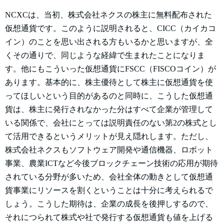
NCXCは、当初、株式会社ネクスの株主に無料配布された
仮想通貨です。このように説明されると、CICC（カイカコ
イン）のことを思い出される方もいるかと思いますが、全
くその通りで、同じような経緯で生まれたことになりま
す。他にもこういった仮想通貨にFSCC（FISCOコイン）が
あります。基本的に、株主優待として株主に仮想通貨を使
ってほしいという目的があるのと同時に、こうした仮想通
貨は、株主に発行されなかった分はすべて企業が管理して
いる関係で、会社にとっては説明責任のない第2の株式とし
て活用できるというメリットが見え隠れします。ただし、
株式会社ネクスもソフトウェア開発や通信機器、ロボット
事業、農業ICTなど今後ブロックチェーン技術の応用が期待
されている分野が多いため、会社全体の動きとして仮想通
貨事業にリソースを割くということは十分に考えられるで
しょう。こうした期待は、企業の成長を後押しするので、
それにつられて株式や社で発行する仮想通貨も値を上げる