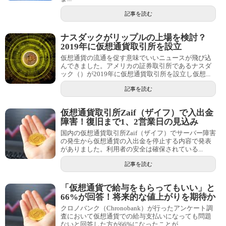
記事を読む
ナスダックがリップルの上場を検討？
2019年に仮想通貨取引所を設立
仮想通貨の流通を促す意味でいいニュースが飛び込
んできました。アメリカの証券取引所であるナスダ
ック（）が2019年に仮想通貨取引所を設立し仮想...
記事を読む
仮想通貨取引所Zaif（ザイフ）で入出金
障害！復旧まで1、2営業日の見込み
国内の仮想通貨取引所Zaif（ザイフ）でサーバー障害
の発生から仮想通貨の入出金を停止する内容で発表
がありました。利用者の安全は確保されている...
記事を読む
「仮想通貨で給与をもらってもいい」と
66%が回答！将来的な値上がりを期待か
クロノバンク（Chronobank）が行ったアンケート調
査において仮想通貨での給与支払いになっても問題
ないと回答した方が66%になったことが...