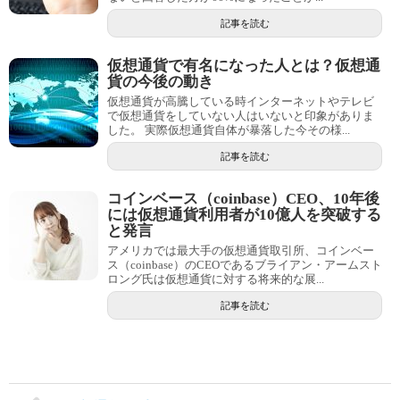
記事を読む
仮想通貨で有名になった人とは？仮想通
貨の今後の動き
仮想通貨が高騰している時インターネットやテレビ
で仮想通貨をしていない人はいないと印象がありま
した。 実際仮想通貨自体が暴落した今その様...
記事を読む
コインベース（coinbase）CEO、10年後
には仮想通貨利用者が10億人を突破する
と発言
アメリカでは最大手の仮想通貨取引所、コインベー
ス（coinbase）のCEOであるブライアン・アームスト
ロング氏は仮想通貨に対する将来的な展...
記事を読む