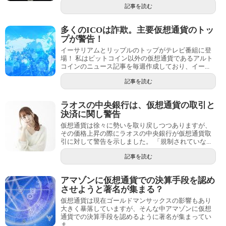
記事を読む
多くのICOは詐欺。主要仮想通貨のトッ
プが警告！
イーサリアムとリップルのトップがテレビ番組に登
場！ 私はビットコイン以外の仮想通貨であるアルト
コインのニュース記事を毎週作成しており、イー...
記事を読む
ラオスの中央銀行は、仮想通貨の取引と
決済に関し警告
仮想通貨は徐々に勢いを取り戻しつつありますが、
その価格上昇の際にラオスの中央銀行が仮想通貨取
引に対して警告を示しました。 「規制されていな...
記事を読む
アマゾンに仮想通貨での決算手段を認め
させようと著名が集まる？
仮想通貨は現在ゴールドマンサックスの影響もあり
大きく暴落していますが、そんな中アマゾンに仮想
通貨での決算手段を認めるように著名が集まってい
ま...