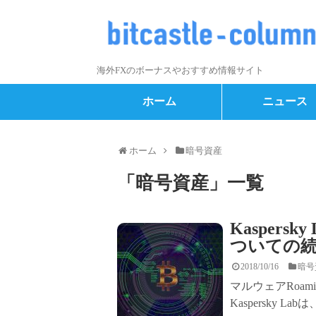
海外FXのボーナスやおすすめ情報サイト
ホーム
ニュース
ホーム
暗号資産
「
暗号資産
」
一覧
Kaspersk
ついての
2018/10/16
暗号
マルウェアRoam
Kaspersky Lab