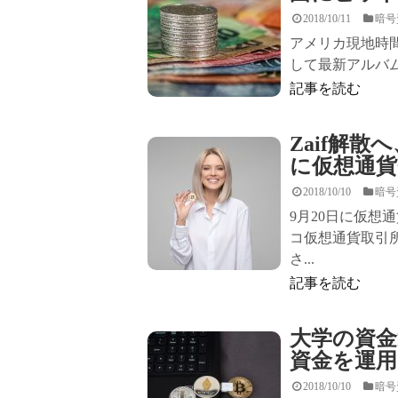
2018/10/11
暗号
アメリカ現地時
して最新アルバム『
記事を読む
Zaif解
に仮想通貨
2018/10/10
暗号
9月20日に仮想通
コ仮想通貨取引
さ...
記事を読む
大学の資金
資金を運
2018/10/10
暗号