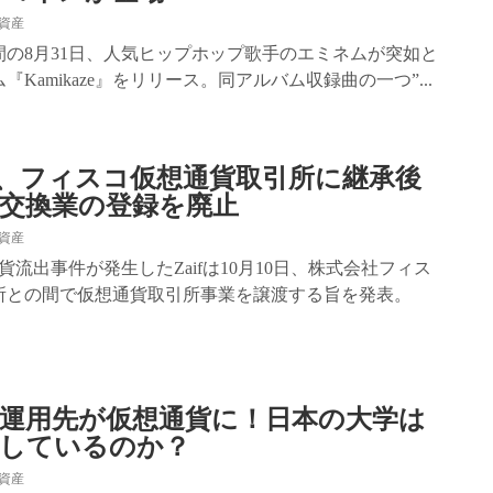
資産
間の8月31日、人気ヒップホップ歌手のエミネムが突如と
Kamikaze』をリリース。同アルバム収録曲の一つ”...
散へ、フィスコ仮想通貨取引所に継承後
交換業の登録を廃止
資産
貨流出事件が発生したZaifは10月10日、株式会社フィス
所との間で仮想通貨取引所事業を譲渡する旨を発表。
運用先が仮想通貨に！日本の大学は
用しているのか？
資産