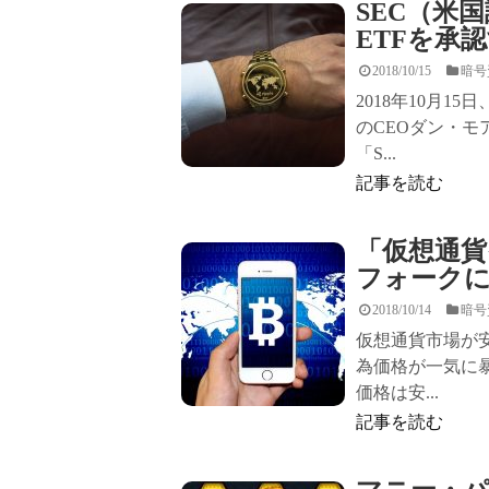
SEC（米
ETFを承
2018/10/15
暗号
2018年10月
のCEOダン・
「S...
記事を読む
「仮想通貨
フォーク
2018/10/14
暗号
仮想通貨市場が
為価格が一気に
価格は安...
記事を読む