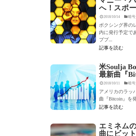
マニー・
へ！スポ
2018/10/14
暗号
ボクシング界の
内に発行予定で
ププ...
記事を読む
米Soulj
最新曲『Bi
2018/10/11
暗号
アメリカのラッパー
曲『Bitcoin
記事を読む
エミネムの
曲にビッ