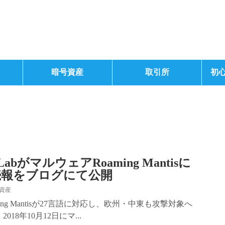
暗号資産
取引所
初
y LabがマルウェアRoaming Mantisに
続報をブログにて公開
資産
ing Mantisが27言語に対応し、欧州・中東も攻撃対象へ
は、2018年10月12日にマ...