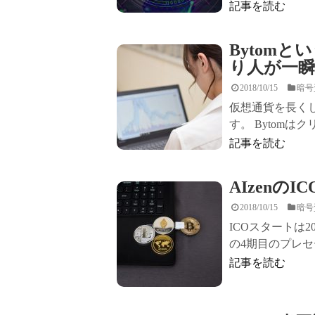
記事を読む
Bytom
り人が一瞬
2018/10/15
暗号
仮想通貨を長くし
す。 Bytomは
記事を読む
AIzenの
2018/10/15
暗号
ICOスタートは2
の4期目のプレセ
記事を読む