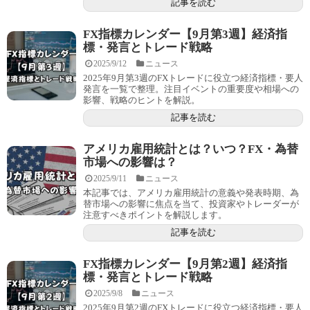
記事を読む
FX指標カレンダー【9月第3週】経済指
標・発言とトレード戦略
2025/9/12
ニュース
2025年9月第3週のFXトレードに役立つ経済指標・要人
発言を一覧で整理。注目イベントの重要度や相場への
影響、戦略のヒントを解説。
記事を読む
アメリカ雇用統計とは？いつ？FX・為替
市場への影響は？
2025/9/11
ニュース
本記事では、アメリカ雇用統計の意義や発表時期、為
替市場への影響に焦点を当て、投資家やトレーダーが
注意すべきポイントを解説します。
記事を読む
FX指標カレンダー【9月第2週】経済指
標・発言とトレード戦略
2025/9/8
ニュース
2025年9月第2週のFXトレードに役立つ経済指標・要人