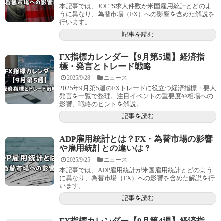
本記事では、JOLTS求人件数が米国雇用統計とどのよ
うに異なり、為替市場（FX）への影響を含めた解説を
行います。
記事を読む
FX指標カレンダー【9月第5週】経済指
標・発言とトレード戦略
2025/9/28
ニュース
2025年9月第5週のFXトレードに役立つ経済指標・要人
発言を一覧で整理。注目イベントの重要度や相場への
影響、戦略のヒントを解説。
記事を読む
ADP雇用統計とは？FX・為替市場の影響
や雇用統計との違いは？
2025/9/25
ニュース
本記事では、ADP雇用統計が米国雇用統計とどのよう
に異なり、為替市場（FX）への影響を含めた解説を行
います。
記事を読む
FX指標カレンダー【9月第4週】経済指