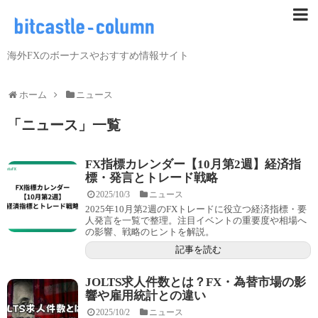
海外FXのボーナスやおすすめ情報サイト
ホーム
ニュース
「
ニュース
」
一覧
FX指標カレンダー【10月第2週】経済指
標・発言とトレード戦略
2025/10/3
ニュース
2025年10月第2週のFXトレードに役立つ経済指標・要
人発言を一覧で整理。注目イベントの重要度や相場へ
の影響、戦略のヒントを解説。
記事を読む
JOLTS求人件数とは？FX・為替市場の影
響や雇用統計との違い
2025/10/2
ニュース