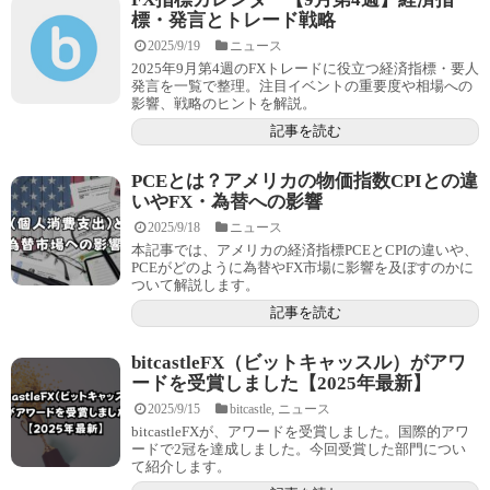
標・発言とトレード戦略
2025/9/19
ニュース
2025年9月第4週のFXトレードに役立つ経済指標・要人
発言を一覧で整理。注目イベントの重要度や相場への
影響、戦略のヒントを解説。
記事を読む
PCEとは？アメリカの物価指数CPIとの違
いやFX・為替への影響
2025/9/18
ニュース
本記事では、アメリカの経済指標PCEとCPIの違いや、
PCEがどのように為替やFX市場に影響を及ぼすのかに
ついて解説します。
記事を読む
bitcastleFX（ビットキャッスル）がアワ
ードを受賞しました【2025年最新】
2025/9/15
bitcastle
,
ニュース
bitcastleFXが、アワードを受賞しました。国際的アワ
ードで2冠を達成しました。今回受賞した部門につい
て紹介します。