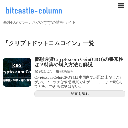
海外FXのボーナスやおすすめ情報サイト
「
クリプトドットコムコイン
」
一覧
仮想通貨Crypto.com Coin(CRO)の将来性
は？特典や購入方法も解説
2021/12/3
銘柄情報
Crypto.com Coin(CRO)は日本国内で話題に上がること
が少ないニッチな仮想通貨ですが、「ここまで安心し
てガチホできる銘柄はない...
記事を読む