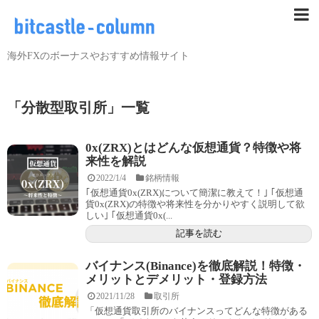
海外FXのボーナスやおすすめ情報サイト
「
分散型取引所
」
一覧
0x(ZRX)とはどんな仮想通貨？特徴や将
来性を解説
2022/1/4
銘柄情報
｢仮想通貨0x(ZRX)について簡潔に教えて！｣ ｢仮想通
貨0x(ZRX)の特徴や将来性を分かりやすく説明して欲
しい｣ ｢仮想通貨0x(...
記事を読む
バイナンス(Binance)を徹底解説！特徴・
メリットとデメリット・登録方法
2021/11/28
取引所
「仮想通貨取引所のバイナンスってどんな特徴がある