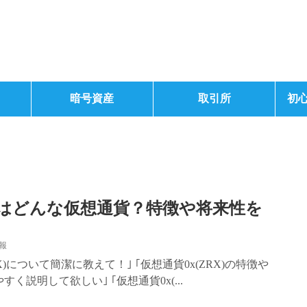
暗号資産
取引所
初
X)とはどんな仮想通貨？特徴や将来性を
報
RX)について簡潔に教えて！｣ ｢仮想通貨0x(ZRX)の特徴や
く説明して欲しい｣ ｢仮想通貨0x(...