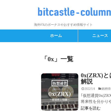
海外FXのボーナスやおすすめ情報サイト
ホーム
ニュース
「
0x
」
一覧
0x(ZR
解説
2022/1/4
銘柄情
｢仮想通貨0x(Z
将来性を分かりやす
記事を読む