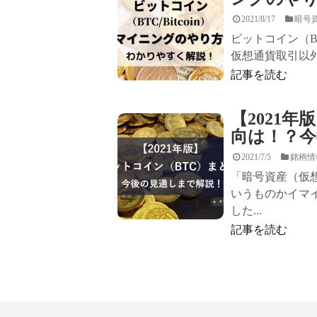
2021/8/17
暗号
ビットコイン（Bi
仮想通貨取引以外
記事を読む
【2021
向は！？今
2021/7/5
銘柄情
「暗号資産（仮
いうものかイマイ
した...
記事を読む