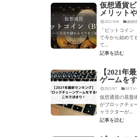
仮想通貨ビ
メリット
2021/10/8
銘柄
「ビットコイン（
て今から始めても
て...
記事を読む
【2021
ゲームを
2021/9/7
NFT
仮想通貨の基盤
がブロックチェ
ャラクターが...
記事を読む