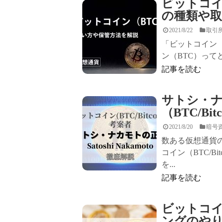
ビットコイ
の種類や
2021/8/22
取引
「ビットコイン（
ン（BTC）って
記事を読む
サトシ・
（BTC/B
2021/8/20
暗号
数ある仮想通貨
コイン（BTC/B
を...
記事を読む
ビットコイン
ングのや