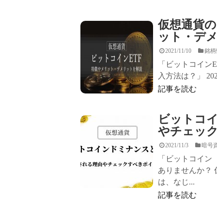
仮想通貨の
ット・デ
2021/11/10
銘柄
「ビットコインE
入方法は？」 20
記事を読む
ビットコ
やチェッ
2021/11/3
暗号
「ビットコイン
ありませんか？
は、なじ...
記事を読む