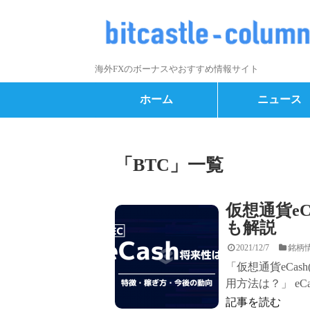
海外FXのボーナスやおすすめ情報サイト
ホーム
ニュース
「
BTC
」
一覧
仮想通貨eC
も解説
2021/12/7
銘柄
「仮想通貨eCash
用方法は？」 eCa
記事を読む