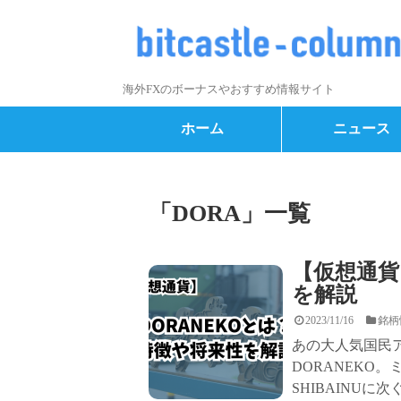
海外FXのボーナスやおすすめ情報サイト
ホーム
ニュース
「
DORA
」
一覧
【仮想通貨
を解説
2023/11/16
銘柄
あの大人気国民
DORANEKO
SHIBAINUに次ぐ