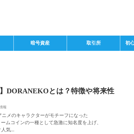
暗号資産
取引所
初
】DORANEKOとは？特徴や将来性
情報
アニメのキャラクターがモチーフになった
。ミームコインの一種として急激に知名度を上げ、
人気...