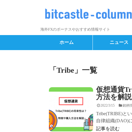
海外FXのボーナスやおすすめ情報サイト
ホーム
ニュース
「
Tribe
」
一覧
仮想通貨Tr
方法を解説
2022/3/15
銘柄
Tribe(TRIB
自律組織(DAO)
記事を読む