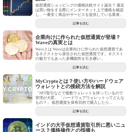
仮想通貨ショッピングの価格比較サイト誕生？ 最近
は買い物をする際にインターネット上で価格を確認
し、一番安く商品やサービスを提供している業者...
記事を読む
企業向けに作られた仮想通貨が登場？
Waveの真実とは
Waveとは Waveは企業向けに作られた仮想通貨であ
るネクストから派生された仮想通貨です。ネクスト
の魅力でもあった多機能性を引き継い...
記事を読む
MyCryptoとは？使い方やハードウェア
ウォレットとの接続方法を解説
「NFT取引などで複数ウォレットを持っているので
管理が大変」 「ハードウェアウォレットってどんな
もの？」 仮想通貨を保有目的で購入したり...
記事を読む
インドの大手仮想通貨取引所に悪いニュ
ース？価格操作との指摘も