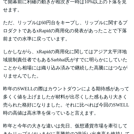
て開幕前に利確の動きが相次ぎ一時は10%以上の下落を見
せます。
ただ、リップルは60円台をキープし、リップルに関するプ
ロダクトであるxRapidの商用化の発表があったことで下落
前までの水準に戻っています。
しかしながら、xRapidの商用化に関してはアジア太平洋地
域規制責任者でもあるSarbhai氏がすでに明らかにしていた
ことから相場には織り込み済みで継続した高騰にはつなが
りませんでした。
昨年のSWELLの際はカウントダウンによる期待感があって
多くく値を上げましたが材料が出尽くした感もあり大きく
売られた格好になりました。それに比べれば今回のSWELL
時の高値は高水準を保っていると言えます。
昨年と今年の大きな違いは先日、仮想通貨市場を牽引して
きたリップルはいまだに高騰前の7倍近い出来高を維持して