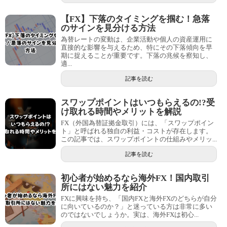
【FX】下落のタイミングを掴む！急落
のサインを見分ける方法
為替レートの変動は、企業活動や個人の資産運用に
直接的な影響を与えるため、特にその下落傾向を早
期に捉えることが重要です。下落の兆候を察知し、
適...
記事を読む
スワップポイントはいつもらえるの!?受
け取れる時間やメリットを解説
FX（外国為替証拠金取引）には、「スワップポイン
ト」と呼ばれる独自の利益・コストが存在します。
この記事では、スワップポイントの仕組みやメリッ...
記事を読む
初心者が始めるなら海外FX！国内取引
所にはない魅力を紹介
FXに興味を持ち、「国内FXと海外FXのどちらが自分
に向いているのか？」と迷っている方は非常に多い
のではないでしょうか。実は、海外FXは初心...