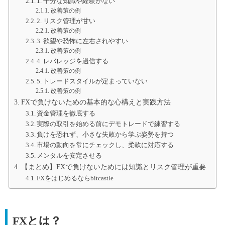
1. 十分な知識や経験がない
改善策の例
2. リスク管理が甘い
改善策の例
3. 欲望や恐怖に左右されやすい
改善策の例
4. レバレッジを過信する
改善策の例
5. トレードスタイルが定まっていない
改善策の例
FXで負けないための基本的な心構えと実践方法
資金管理を徹底する
実際の取引を始める前にデモトレードで練習する
負けを恐れず、小さな失敗から学ぶ姿勢を持つ
市場の動向を常にチェックし、柔軟に対応する
メンタルを安定させる
【まとめ】FXで負けないためには知識とリスク管理が重要
FXをはじめるならbitcastle
FXとは？