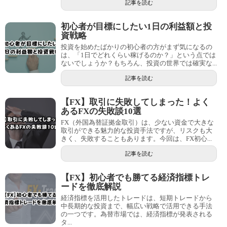
記事を読む
初心者が目標にしたい1日の利益額と投
資戦略
投資を始めたばかりの初心者の方がまず気になるの
は、「1日でどれくらい稼げるのか？」という点では
ないでしょうか？もちろん、投資の世界では確実な...
記事を読む
【FX】取引に失敗してしまった！よく
あるFXの失敗談10選
FX（外国為替証拠金取引）は、少ない資金で大きな
取引ができる魅力的な投資手法ですが、リスクも大
きく、失敗することもあります。今回は、FX初心...
記事を読む
【FX】初心者でも勝てる経済指標トレ
ードを徹底解説
経済指標を活用したトレードは、短期トレードから
中長期的な投資まで、幅広い戦略で活用できる手法
の一つです。為替市場では、経済指標が発表される
タ...