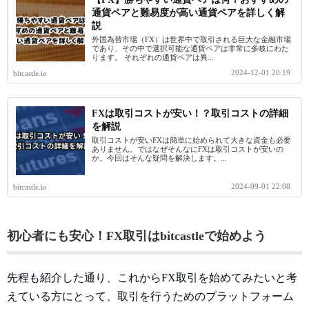
通貨ペアと難易度が高い通貨ペアを詳しく解
説
外国為替市場（FX）は世界中で取引される巨大な金融市場
であり、その中で選択可能な通貨ペアは非常に多岐にわた
ります。 それぞれの通貨ペアは異...
2024-12-01 20:19
bitcastle.io
FXは取引コストが安い！？取引コストの詳細
を解説
取引コストが安いFXは簡単に始められて大きな資金も必要
ありません。ではなぜそんなにFXは取引コストが安いの
か。今回はそんな疑問を解決します。...
2024-09-01 22:08
bitcastle.io
初心者にも安心！FX取引はbitcastleで始めよう
先程も紹介した通り、これからFX取引を始めてみたいと考
えている方にとって、取引を行うためのプラットフォーム