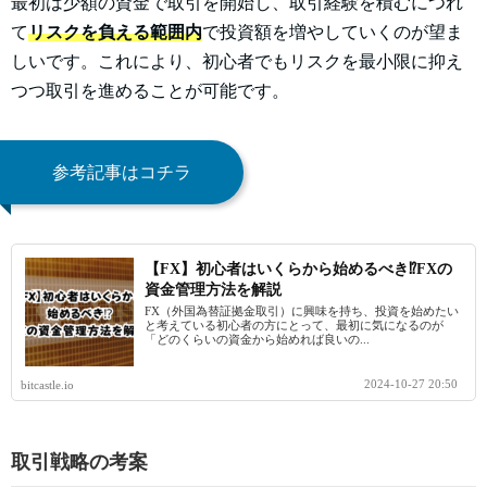
最初は少額の資金で取引を開始し、取引経験を積むにつれ
て
リスクを負える範囲内
で投資額を増やしていくのが望ま
しいです。これにより、初心者でもリスクを最小限に抑え
つつ取引を進めることが可能です。
参考記事はコチラ
【FX】初心者はいくらから始めるべき⁉FXの
資金管理方法を解説
FX（外国為替証拠金取引）に興味を持ち、投資を始めたい
と考えている初心者の方にとって、最初に気になるのが
「どのくらいの資金から始めれば良いの...
2024-10-27 20:50
bitcastle.io
取引戦略の考案