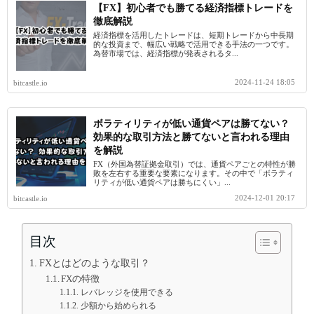
【FX】初心者でも勝てる経済指標トレードを
徹底解説
経済指標を活用したトレードは、短期トレードから中長期
的な投資まで、幅広い戦略で活用できる手法の一つです。
為替市場では、経済指標が発表されるタ...
2024-11-24 18:05
bitcastle.io
ボラティリティが低い通貨ペアは勝てない？
効果的な取引方法と勝てないと言われる理由
を解説
FX（外国為替証拠金取引）では、通貨ペアごとの特性が勝
敗を左右する重要な要素になります。その中で「ボラティ
リティが低い通貨ペアは勝ちにくい」...
2024-12-01 20:17
bitcastle.io
目次
FXとはどのような取引？
FXの特徴
レバレッジを使用できる
少額から始められる