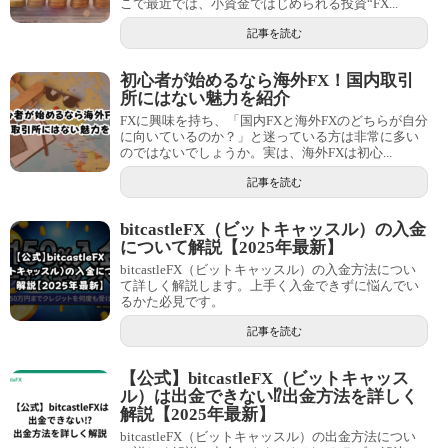
こで最近では、小資金ではじめられる投資“FX...
記事を読む
初心者が始めるなら海外FX！国内取引
所にはない魅力を紹介
FXに興味を持ち、「国内FXと海外FXのどちらが自分
に向いているのか？」と迷っている方は非常に多い
のではないでしょうか。実は、海外FXは初心...
記事を読む
bitcastleFX（ビットキャッスル）の入金
について解説【2025年最新】
bitcastleFX（ビットキャッスル）の入金方法につい
て詳しく解説します。上手く入金できずに悩んでい
るかた必見です。
記事を読む
【公式】bitcastleFX（ビットキャッス
ル）は出金できない⁉出金方法を詳しく
解説【2025年最新】
bitcastleFX（ビットキャッスル）の出金方法につい