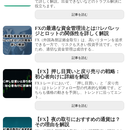
て詳しく解説。出金できないなどのトラブル解決に
役立ちます。
記事を読む
FXの最適な資金管理法とは!?レバレッ
ジとロットの関係性を詳しく解説
FX（外国為替証拠金取引）は、高いリターンを追求
できる一方で、リスクも大きい投資手法です。その
ため、適切な資金管理は成功する...
記事を読む
【FX】押し目買いと戻り売りの戦略：
初心者向けに詳細を解説
FXトレードにおいて、「押し目買い」と「戻り売
り」はトレンドフォロー型の代表的な戦略です。ど
ちらも価格の動きを予測し、トレンドに沿ってエン
ト...
記事を読む
【FX】夜の取引におすすめの通貨は？
その理由を解説