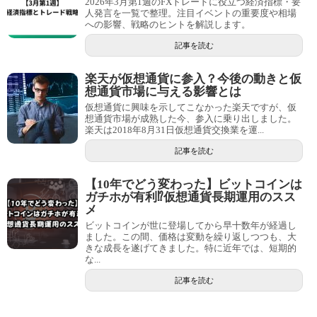
2026年3月第1週のFXトレードに役立つ経済指標・要
人発言を一覧で整理。注目イベントの重要度や相場
への影響、戦略のヒントを解説します。
記事を読む
楽天が仮想通貨に参入？今後の動きと仮
想通貨市場に与える影響とは
仮想通貨に興味を示してこなかった楽天ですが、仮
想通貨市場が成熟した今、参入に乗り出しました。
楽天は2018年8月31日仮想通貨交換業を運...
記事を読む
【10年でどう変わった】ビットコインは
ガチホが有利⁉仮想通貨長期運用のスス
メ
ビットコインが世に登場してから早十数年が経過し
ました。この間、価格は変動を繰り返しつつも、大
きな成長を遂げてきました。特に近年では、短期的
な...
記事を読む