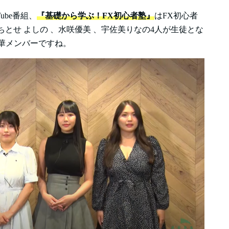
Tube番組、
『基礎から学ぶ！FX初心者塾』
はFX初心者
とせ よしの 、水咲優美 、宇佐美りなの4人が生徒とな
華メンバーですね。