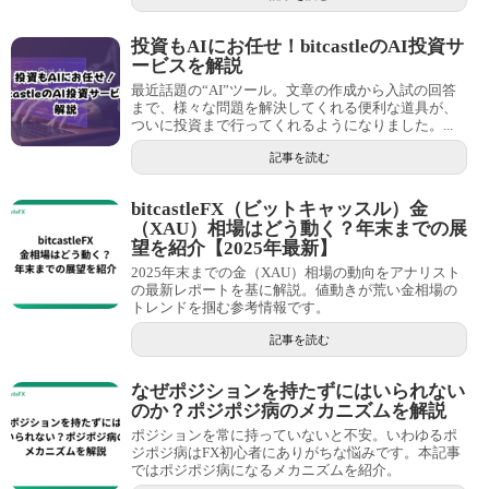
投資もAIにお任せ！bitcastleのAI投資サ
ービスを解説
最近話題の“AI”ツール。文章の作成から入試の回答
まで、様々な問題を解決してくれる便利な道具が、
ついに投資まで行ってくれるようになりました。...
記事を読む
bitcastleFX（ビットキャッスル）金
（XAU）相場はどう動く？年末までの展
望を紹介【2025年最新】
2025年末までの金（XAU）相場の動向をアナリスト
の最新レポートを基に解説。値動きが荒い金相場の
トレンドを掴む参考情報です。
記事を読む
なぜポジションを持たずにはいられない
のか？ポジポジ病のメカニズムを解説
ポジションを常に持っていないと不安。いわゆるポ
ジポジ病はFX初心者にありがちな悩みです。本記事
ではポジポジ病になるメカニズムを紹介。