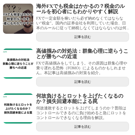
海外FXでも税金はかかるの？税金のル
ールを初心者にもわかりやすく解説
FXで一定金額を稼いだら必ず納めなくてはならな
い“税金”。国内の証券会社を利用していた場合、日
本のルールに従って納税しなくてはならないのは何...
記事を読む
高値掴みの対処法：群集心理に逆らうこ
とが勝ちへの近道
FXで高値掴みをしてしまう。その原因は群集心理や
乗り遅れる恐怖（FOMO）によるものかもしれませ
ん。本記事は高値掴みの対策を紹介。
記事を読む
何故負けるとロットを上げたくなるの
か？損失回避本能による罠
何故連敗するとロットを上げてしまうのか？普段は
コントロールできるのに負け始めると急にロットを
コントロールできなくなる理由を解説。
記事を読む