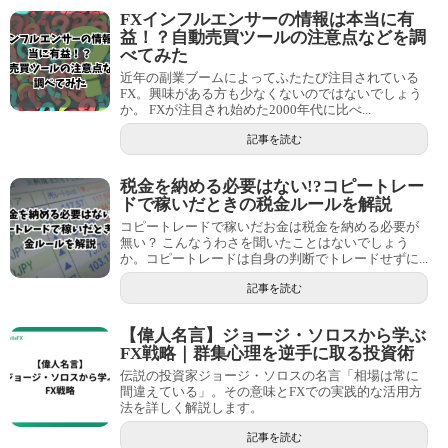
FXインフルエンサーの情報は本当に有
益！？自動売買ツールの注意点などを調
べてみた
近年の副業ブームによってふたたび注目されている
FX。興味がある方も少なくないのではないでしょう
か。 FXが注目され始めた2000年代に比べ...
記事を読む
税金を納める必要はない!?コピートレー
ドで稼いだときの税金ルールを解説
コピートレードで稼いだお金は税金を納める必要が
無い？ こんなうわさを聞いたことはないでしょう
か。コピートレードは自身の判断でトレードせずに...
記事を読む
【偉人名言】ジョージ・ソロスから学ぶ
FX戦略｜群集心理を逆手に取る投資術
伝説の投資家ジョージ・ソロスの名言「相場は常に
間違えている」。その意味とFXでの実践的な活用方
法を詳しく解説します。
記事を読む