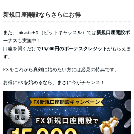
新規口座開設ならさらにお得
また、bitcastleFX（ビットキャッスル）では
新規口座開設ボ
ーナス
も実施中！
口座を開くだけで
15,000円のボーナスクレジット
がもらえま
す。
FXをこれから真剣に始めたい方には必見の特典です。
お得にFXを始めるなら、まさに今がチャンス！