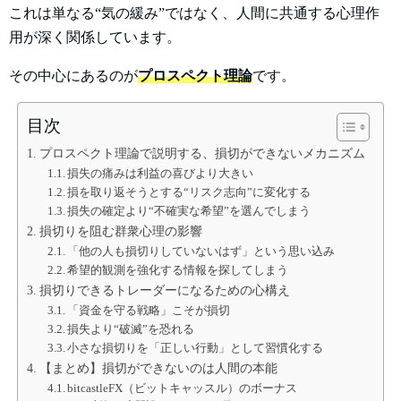
これは単なる“気の緩み”ではなく、人間に共通する心理作
用が深く関係しています。
その中心にあるのが
プロスペクト理論
です。
目次
プロスペクト理論で説明する、損切ができないメカニズム
損失の痛みは利益の喜びより大きい
損を取り返そうとする“リスク志向”に変化する
損失の確定より“不確実な希望”を選んでしまう
損切りを阻む群衆心理の影響
「他の人も損切りしていないはず」という思い込み
希望的観測を強化する情報を探してしまう
損切りできるトレーダーになるための心構え
「資金を守る戦略」こそが損切
損失より“破滅”を恐れる
小さな損切りを「正しい行動」として習慣化する
【まとめ】損切ができないのは人間の本能
bitcastleFX（ビットキャッスル）のボーナス