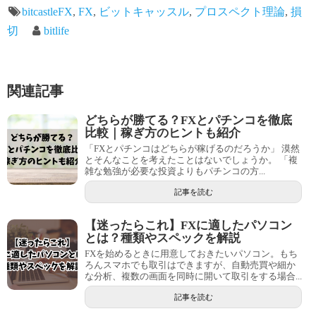
bitcastleFX
,
FX
,
ビットキャッスル
,
プロスペクト理論
,
損
切
bitlife
関連記事
どちらが勝てる？FXとパチンコを徹底
比較｜稼ぎ方のヒントも紹介
「FXとパチンコはどちらが稼げるのだろうか」 漠然
とそんなことを考えたことはないでしょうか。 「複
雑な勉強が必要な投資よりもパチンコの方...
記事を読む
【迷ったらこれ】FXに適したパソコン
とは？種類やスペックを解説
FXを始めるときに用意しておきたいパソコン。もち
ろんスマホでも取引はできますが、自動売買や細か
な分析、複数の画面を同時に開いて取引をする場合...
記事を読む