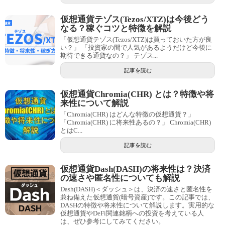
仮想通貨テゾス(Tezos/XTZ)は今後どう
なる？稼ぐコツと特徴を解説
「仮想通貨テゾス(Tezos/XTZ)は買っておいた方が良
い？」 「投資家の間で人気があるようだけど今後に
期待できる通貨なの？」 テゾス...
記事を読む
仮想通貨Chromia(CHR) とは？特徴や将
来性について解説
「Chromia(CHR) はどんな特徴の仮想通貨？」
「Chromia(CHR) に将来性あるの？」 Chromia(CHR)
とはC...
記事を読む
仮想通貨Dash(DASH)の将来性は？決済
の速さや匿名性についても解説
Dash(DASH)＜ダッシュ＞は、決済の速さと匿名性を
兼ね備えた仮想通貨(暗号資産)です。この記事では、
DASHの特徴や将来性について解説します。実用的な
仮想通貨やDeFi関連銘柄への投資を考えている人
は、ぜひ参考にしてみてください。