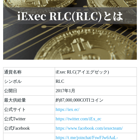
通貨名称
iExec RLC(アイエグゼック)
シンボル
RLC
公開日
2017年1月
最大供給量
約87,000,000COTIコイン
公式サイト
https://iex.ec/
公式Twitter
https://twitter.com/iEx_ec
公式Facebook
https://www.facebook.com/iexecteam/
https://t.me/joinchat/FswFJw6AaL-