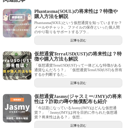
Phantasma(SOUL)の将来性は？特徴や
購入方法を解説
Phantasma(SOUL)という仮想通貨を知っていますか？
メールやチャット、ファイルの保存といった個人間
のやり取りをサポートするプラ...
記事を読む
仮想通貨TerraUSD(UST)の将来性は？特
徴や購入方法も解説
「仮想通貨TerraUSD(UST)って一体どんな特徴がある
通貨なんだろう？」 「仮想通貨TerraUSD(UST)を所有
するか判断するた...
記事を読む
仮想通貨Jasmy(ジャスミー/JMY)の将来
性は？詐欺の噂や無償配布も紹介
「今話題になっているJasmy(JMY)はどんな仮想通
貨？」 「Jasmy(JMY)は何を目的に作られた仮想通
貨？将来性はある？」 仮想...
記事を読む