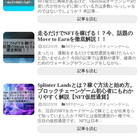
NFT取引に興味があるけど、OpenSea(オープンシー)の
使い方が分からずに困っている方は多数いらっしゃる
のではないでしょうか？ 本記事...
記事を読む
走るだけでNFTを稼げる！？今、話題の
Move to Earnを徹底解説！！
2022/3/19
NFTゲーム・ブロックチェーンゲーム
走ったり、運動をするだけで仮想通貨を稼げたらいい
と思いませんか？ 今回の記事では通勤や通学、健康の
ためのウォーキングやランニングをしながら...
記事を読む
Splinter Landsとは？稼ぐ方法と始め方。
ブロックチェーンゲーム初心者にもわか
りやすく解説【NFT仮想通貨】
2022/3/18
NFTゲーム・ブロックチェーンゲーム
今、注目のNFTをカードゲームで稼ぐことが出来るっ
て知っていましたか？NFTとは仮想通貨の一種で今、
注目の仮想通貨です。 NFTは日本...
記事を読む