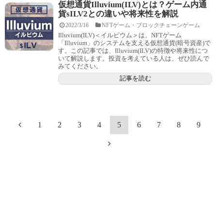
仮想通貨Illuvium(ILV)とは？ゲーム内通
貨sILV2との違いや将来性を解説
2022/3/16
NFTゲーム・ブロックチェーンゲーム
Illuvium(ILV)＜イルビウム＞は、NFTゲーム
「Illuvium」のシステムを支える仮想通貨(暗号資産)で
す。この記事では、Illuvium(ILV)の特徴や将来性につ
いて解説します。投資を考えている人は、ぜひ読んで
みてください。
記事を読む
1
2
3
4
5
6
7
8
9