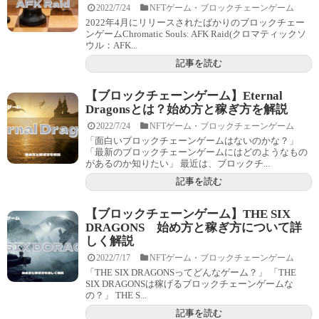
2022/7/24
NFTゲーム・ブロックチェーンゲーム
2022年4月にリリースされたばかりのブロックチェー
ンゲームChromatic Souls: AFK Raid(クロマティックソ
ウル：AFK...
記事を読む
【ブロックチェーンゲーム】Eternal
Dragonsとは？始め方と稼ぎ方を解説
2022/7/24
NFTゲーム・ブロックチェーンゲーム
「面白いブロックチェーンゲームはないのかな？」
「最新のブロックチェーンゲームにはどのようなもの
があるのか知りたい」 最近は、ブロックチ...
記事を読む
【ブロックチェーンゲーム】THE SIX
DRAGONS 始め方と稼ぎ方について詳
しく解説
2022/7/17
NFTゲーム・ブロックチェーンゲーム
「THE SIX DRAGONSってどんなゲーム？」 「THE
SIX DRAGONSは稼げるブロックチェーンゲームな
の？」 THE S...
記事を読む