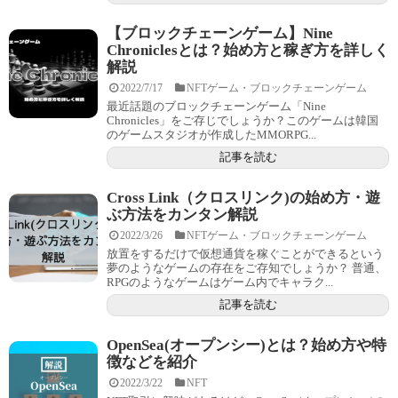
【ブロックチェーンゲーム】Nine
Chroniclesとは？始め方と稼ぎ方を詳しく
解説
2022/7/17
NFTゲーム・ブロックチェーンゲーム
最近話題のブロックチェーンゲーム「Nine
Chronicles」をご存じでしょうか？このゲームは韓国
のゲームスタジオが作成したMMORPG...
記事を読む
Cross Link（クロスリンク)の始め方・遊
ぶ方法をカンタン解説
2022/3/26
NFTゲーム・ブロックチェーンゲーム
放置をするだけで仮想通貨を稼ぐことができるという
夢のようなゲームの存在をご存知でしょうか？ 普通、
RPGのようなゲームはゲーム内でキャラク...
記事を読む
OpenSea(オープンシー)とは？始め方や特
徴などを紹介
2022/3/22
NFT