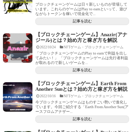
ブロックチェーンゲームは日々新しいものが登場して
います。これらのゲームはPlay to earnといって、遊び
ながらトークンを稼いで現金化で...
記事を読む
【ブロックチェーンゲーム】Anazir(アナ
ジール)とは？始め方と稼ぎ方を解説
2022/10/24
NFTゲーム・ブロックチェーンゲーム
「ブロックチェーンゲームのPlay to earnで利益を出し
てみたい！」 「ブロックチェーンゲームは先行者利益
が取れるので新しいゲームを...
記事を読む
【ブロックチェーンゲーム】Earth From
Another Sunとは？始め方と稼ぎ方を解説
2022/10/16
NFTゲーム・ブロックチェーンゲーム
今ブロックチェーンゲームはものすごい勢いで進化し
ています。今回ご紹介する「Earth From Another Sun(ア
ースフロムアナザー...
記事を読む