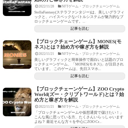
2022/11/28
NFTゲーム・ブロックチェーンゲーム
StellaFantasy(ステラファンタジー)は、美しいグラフィ
ックと、ハイスペックなバトルシステムが魅力的なブ
ロックチェーンゲームです。...
記事を読む
【ブロックチェーンゲーム】MONES(モ
ネス)とは？始め方や稼ぎ方を解説
2022/11/21
NFTゲーム・ブロックチェーンゲーム
美しいグラフィックと簡単操作で面白いと話題のブロ
ックチェーンゲーム、「MONES(モネス)」が注目され
ています。 このゲームは、先日スマホ...
記事を読む
【ブロックチェーンゲーム】ZOO Crypto
World(ズー・クリプトワールド)とは？始
め方と稼ぎ方を解説
2022/11/21
NFTゲーム・ブロックチェーンゲーム
「ブロックチェーンゲームや仮想通貨で儲けたい！」
こんな風に思っている方、たくさんいらっしゃいます
よね？ 最近そんな方々を中心にZOO Cr...