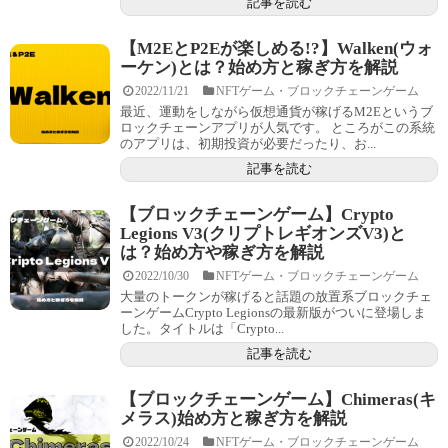
記事を読む
【M2EとP2Eが楽しめる!?】Walken(ウォ
ーケン)とは？始め方と稼ぎ方を解説
2022/11/21
NFTゲーム・ブロックチェーンゲーム
最近、運動をしながら仮想通貨が稼げるM2Eというブ
ロックチェーンアプリが人気です。 ところがこの系統
のアプリは、初期投資が必要だったり、お...
記事を読む
【ブロックチェーンゲーム】Crypto
Legions V3(クリプトレギオンズV3)と
は？始め方や稼ぎ方を解説
2022/10/30
NFTゲーム・ブロックチェーンゲーム
大量のトークンが稼げると話題の放置系ブロックチェ
ーンゲームCrypto Legionsの最新版がついに登場しま
した。タイトルは「Crypto...
記事を読む
【ブロックチェーンゲーム】Chimeras(キ
メラス)始め方と稼ぎ方を解説
2022/10/24
NFTゲーム・ブロックチェーンゲーム