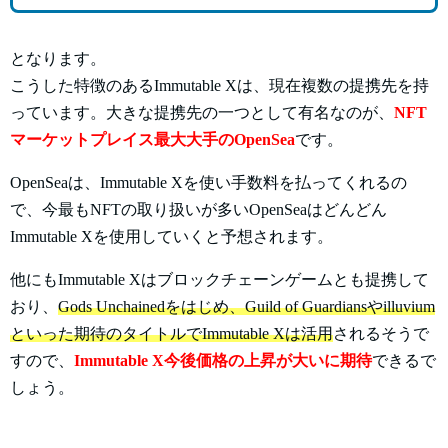
となります。
こうした特徴のあるImmutable Xは、現在複数の提携先を持
っています。大きな提携先の一つとして有名なのが、
NFT
マーケットプレイス最大大手のOpenSea
です。
OpenSeaは、Immutable Xを使い手数料を払ってくれるの
で、今最もNFTの取り扱いが多いOpenSeaはどんどん
Immutable Xを使用していくと予想されます。
他にもImmutable Xはブロックチェーンゲームとも提携して
おり、
Gods Unchainedをはじめ、Guild of Guardiansやilluvium
といった期待のタイトルでImmutable Xは活用
されるそうで
すので、
Immutable X今後価格の上昇が大いに期待
できるで
しょう。