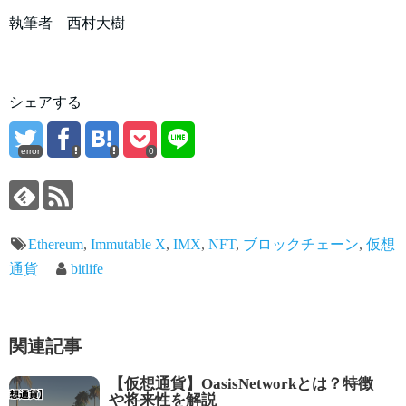
執筆者 西村大樹
シェアする
error
0
Ethereum
,
Immutable X
,
IMX
,
NFT
,
ブロックチェーン
,
仮想
通貨
bitlife
関連記事
【仮想通貨】OasisNetworkとは？特徴
や将来性を解説