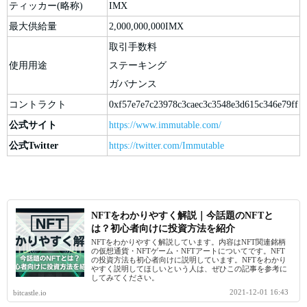
ティッカー(略称)
IMX
最大供給量
2,000,000,000IMX
取引手数料
使用用途
ステーキング
ガバナンス
コントラクト
0xf57e7e7c23978c3caec3c3548e3d615c346e79ff
公式サイト
https://www.immutable.com/
公式Twitter
https://twitter.com/Immutable
NFTをわかりやすく解説｜今話題のNFTと
は？初心者向けに投資方法を紹介
NFTをわかりやすく解説しています。内容はNFT関連銘柄
の仮想通貨・NFTゲーム・NFTアートについてです。NFT
の投資方法も初心者向けに説明しています。NFTをわかり
やすく説明してほしいという人は、ぜひこの記事を参考に
してみてください。
2021-12-01 16:43
bitcastle.io