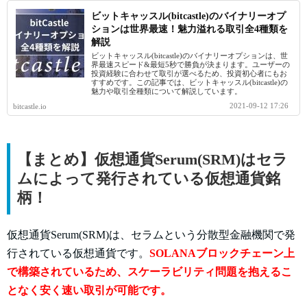
ビットキャッスル(bitcastle)のバイナリーオプ
ションは世界最速！魅力溢れる取引全4種類を
解説
ビットキャッスル(bitcastle)のバイナリーオプションは、世
界最速スピード&最短5秒で勝負が決まります。ユーザーの
投資経験に合わせて取引が選べるため、投資初心者にもお
すすめです。この記事では、ビットキャッスル(bitcastle)の
魅力や取引全種類について解説しています。
2021-09-12 17:26
bitcastle.io
【まとめ】仮想通貨Serum(SRM)はセラ
ムによって発行されている仮想通貨銘
柄！
仮想通貨Serum(SRM)は、セラムという分散型金融機関で発
行されている仮想通貨です。
SOLANAブロックチェーン上
で構築されているため、スケーラビリティ問題を抱えるこ
となく安く速い取引が可能です。