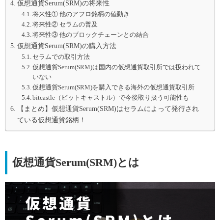
仮想通貨Serum(SRM)の将来性
将来性① 他のアフロ銘柄の値動き
将来性② セラムの普及
将来性③ 他のブロックチェーンとの結合
仮想通貨Serum(SRM)の購入方法
セラムでの取引方法
仮想通貨Serum(SRM)は国内の仮想通貨取引所では扱われて
いない
仮想通貨Serum(SRM)を購入できる海外の仮想通貨取引所
bitcastle（ビットキャストル）で今後取り扱う可能性も
【まとめ】仮想通貨Serum(SRM)はセラムによって発行され
ている仮想通貨銘柄！
仮想通貨Serum(SRM)とは