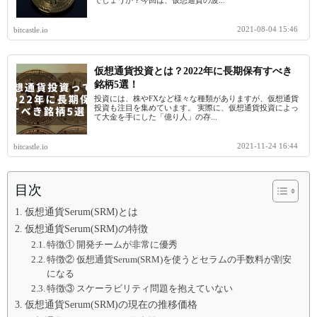
2021-08-04 15:46
bitcastle.io
仮想通貨投資とは？2022年に長期保有すべき
銘柄5選！
投資には、株やFXなど様々な種類がありますが、仮想通貨
投資も注目を集めています。 実際に、仮想通貨投資によっ
て大金を手にした「億り人」の存...
2021-11-24 16:44
bitcastle.io
目次
仮想通貨Serum(SRM)とは
仮想通貨Serum(SRM)の特徴
特徴① 開発チームが非常に優秀
特徴② 仮想通貨Serum(SRM)を使うとセラムの手数料が割安
になる
特徴③ スケーラビリティ問題を抱えていない
仮想通貨Serum(SRM)の現在の推移価格