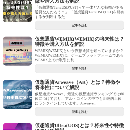
徴や購入方法も解説
「仮想通貨TerraUSD(UST)って一体どんな特徴がある
通貨なんだろう？」 「仮想通貨TerraUSD(UST)を所有
するか判断するた...
記事を読む
仮想通貨WEMIX(WEMIX)の将来性は？
特徴や購入方法を解説
WEMIX(WEMIX)という仮想通貨を知っていますか？
WEMIX(WEMIX)は、ゲームプラットフォームである
WEMIX上での取引に利...
記事を読む
仮想通貨Arweave（AR）とは？特徴や
将来性について解説
仮想通貨Arweave。最近の仮想通貨ランキングでは60
位につけており、アルトコインの中でも比較的上位
にランクインしています。Arweave...
記事を読む
仮想通貨Ultra(UOS)とは？将来性や特徴