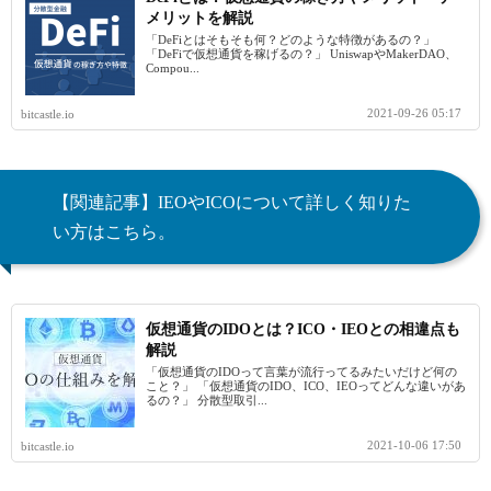
メリットを解説
「DeFiとはそもそも何？どのような特徴があるの？」
「DeFiで仮想通貨を稼げるの？」 UniswapやMakerDAO、
Compou...
2021-09-26 05:17
bitcastle.io
【関連記事】IEOやICOについて詳しく知りた
い方はこちら。
仮想通貨のIDOとは？ICO・IEOとの相違点も
解説
「仮想通貨のIDOって言葉が流行ってるみたいだけど何の
こと？」 「仮想通貨のIDO、ICO、IEOってどんな違いがあ
るの？」 分散型取引...
2021-10-06 17:50
bitcastle.io