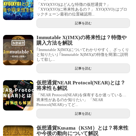
「XYO(XYO)はどんな特徴の仮想通貨？」
「XYO(XYO)に将来性あるの？」 XYO(XYO) はブロ
ックチェーン最初の位置確認用...
記事を読む
Immutable X(IMX)の将来性は？特徴や
購入方法を解説
｢Immutable X(IMX)についてわかりやすく、ざっくり
と知りたい｣ ｢Immutable X(IMX)の特徴を簡潔に説明
して欲し...
記事を読む
仮想通貨NEAR Protocol(NEAR)とは？
将来性も解説
「NEAR Protocol(NEAR)を保有するか迷っている…
将来性があるのか知りたい」 「NEAR
Protocol(NEAR)ってど...
記事を読む
仮想通貨Kusama（KSM）とは？将来性
や今後の動向について解説