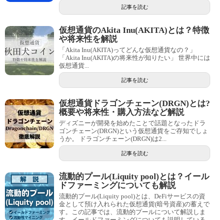
記事を読む
仮想通貨のAkita Inu(AKITA)とは？特徴
や将来性を解説
「Akita Inu(AKITA)ってどんな仮想通貨なの？」
「Akita Inu(AKITA)の将来性が知りたい」 世界中には
仮想通貨...
記事を読む
仮想通貨ドラゴンチェーン(DRGN)とは?
概要や将来性・購入方法など解説
ディズニーが開発を始めたことで話題となったドラ
ゴンチェーン(DRGN)という仮想通貨をご存知でしょ
うか。 ドラゴンチェーン(DRGN)は2...
記事を読む
流動的プール(Liquity pool)とは？イール
ドファーミングについても解説
流動的プール(Liquity pool)とは、DeFiサービスの資
金として預け入れられた仮想通貨(暗号資産)の蓄えで
す。この記事では、流動的プールについて解説しま
す。イールドファーミングについても説明している