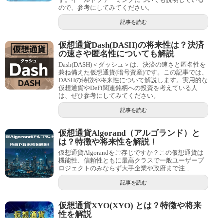
ので、参考にしてみてください。
記事を読む
仮想通貨Dash(DASH)の将来性は？決済
の速さや匿名性についても解説
Dash(DASH)＜ダッシュ＞は、決済の速さと匿名性を
兼ね備えた仮想通貨(暗号資産)です。この記事では、
DASHの特徴や将来性について解説します。実用的な
仮想通貨やDeFi関連銘柄への投資を考えている人
は、ぜひ参考にしてみてください。
記事を読む
仮想通貨Algorand（アルゴランド）と
は？特徴や将来性を解説！
仮想通貨Algorandをご存じですか？この仮想通貨は
機能性、信頼性ともに最高クラスで一般ユーザープ
ロジェクトのみならず大手企業や政府まで注...
記事を読む
仮想通貨XYO(XYO) とは？特徴や将来
性を解説