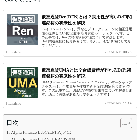
仮想通貨Ren(REN)とは？実用性が高いDeFi関
連銘柄の将来性を解説
Ren(REN)＜レン＞は、異なるブロックチェーンの相互運用
性を提供してい仮想通貨(暗号資産)プロジェクトです。こ
の記事では、Renの特徴や将来性について解説します。
DeFi関連銘柄に投資を考えている人は、ぜひ参考にしてみ
てください。
2022-01-15 00:28
bitcastle.io
仮想通貨UMAとは？合成資産が作れるDeFi関
連銘柄の将来性を解説
UMA(Universal Market Access)＜ユニバーサルマーケットア
クセス＞は、合成資産を作成できる仮想通貨(暗号資産)で
す。この記事では、UMAの特徴や将来性について解説しま
す。DeFiに興味がある人は要チェックです！
2022-01-06 11:14
bitcastle.io
目次
Alpha Finance Lab(ALPHA)とは
Alpha Finance Lab(ALPHA)の特徴