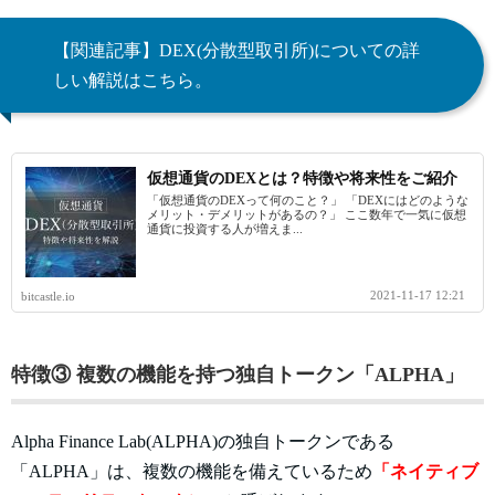
【関連記事】DEX(分散型取引所)についての詳
しい解説はこちら。
仮想通貨のDEXとは？特徴や将来性をご紹介
「仮想通貨のDEXって何のこと？」 「DEXにはどのような
メリット・デメリットがあるの？」 ここ数年で一気に仮想
通貨に投資する人が増えま...
2021-11-17 12:21
bitcastle.io
特徴③ 複数の機能を持つ独自トークン「ALPHA」
Alpha Finance Lab(ALPHA)の独自トークンである
「ALPHA」は、複数の機能を備えているため
「ネイティブ