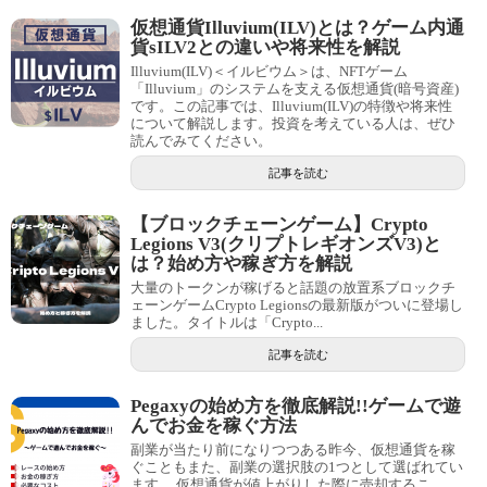
仮想通貨Illuvium(ILV)とは？ゲーム内通
貨sILV2との違いや将来性を解説
Illuvium(ILV)＜イルビウム＞は、NFTゲーム
「Illuvium」のシステムを支える仮想通貨(暗号資産)
です。この記事では、Illuvium(ILV)の特徴や将来性
について解説します。投資を考えている人は、ぜひ
読んでみてください。
記事を読む
【ブロックチェーンゲーム】Crypto
Legions V3(クリプトレギオンズV3)と
は？始め方や稼ぎ方を解説
大量のトークンが稼げると話題の放置系ブロックチ
ェーンゲームCrypto Legionsの最新版がついに登場し
ました。タイトルは「Crypto...
記事を読む
Pegaxyの始め方を徹底解説!!ゲームで遊
んでお金を稼ぐ方法
副業が当たり前になりつつある昨今、仮想通貨を稼
ぐこともまた、副業の選択肢の1つとして選ばれてい
ます。 仮想通貨が値上がりした際に売却するこ...