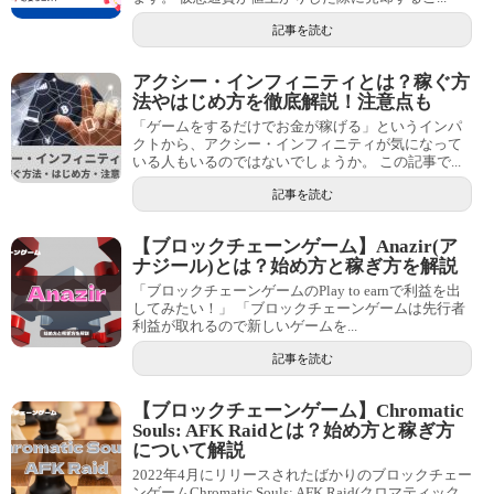
記事を読む
アクシー・インフィニティとは？稼ぐ方
法やはじめ方を徹底解説！注意点も
「ゲームをするだけでお金が稼げる」というインパ
クトから、アクシー・インフィニティが気になって
いる人もいるのではないでしょうか。 この記事で...
記事を読む
【ブロックチェーンゲーム】Anazir(ア
ナジール)とは？始め方と稼ぎ方を解説
「ブロックチェーンゲームのPlay to earnで利益を出
してみたい！」 「ブロックチェーンゲームは先行者
利益が取れるので新しいゲームを...
記事を読む
【ブロックチェーンゲーム】Chromatic
Souls: AFK Raidとは？始め方と稼ぎ方
について解説
2022年4月にリリースされたばかりのブロックチェー
ンゲームChromatic Souls: AFK Raid(クロマティック