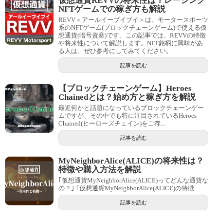
仮想通貨REVVの将来性は？レーシング
NFTゲームでの稼ぎ方も解説
REVV＜アールイーブイブイ＞は、モータースポーツ
系のNFTゲーム(ブロックチェーンゲーム)で使える仮
想通貨(暗号資産)です。この記事では、REVVの特徴
や将来性について解説します。NFT銘柄に興味があ
る人は、ぜひ参考にしてみてください。
記事を読む
【ブロックチェーンゲーム】Heroes
Chainedとは？始め方と稼ぎ方を解説
最近何かと話題になっているブロックチェーンゲー
ムですが、その中でも特に注目されているHeroes
Chained(ヒーローズチェイン)をご存...
記事を読む
MyNeighborAlice(ALICE)の将来性は？
特徴や購入方法を解説
｢仮想通貨MyNeighborAlice(ALICE)ってどんな通貨な
の？｣ ｢仮想通貨MyNeighborAlice(ALICE)の特徴...
記事を読む