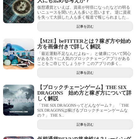
人にも広める考えか？
仮想通貨といえば、資産が何倍になったなどの明る
いニュースを聞いた人も多いと思います。 逆に資産
を失って大損した人も多く報道で報じられました...
記事を読む
【M2E】beFITTERとは？稼ぎ方や始め
方を画像付きで詳しく解説
「最近運動不足なんだよね～」 と健康について関心
がある方々に人気のブロックチェーンアプリがある
ことをご存じでしょうか？ このアプリの多く...
記事を読む
【ブロックチェーンゲーム】THE SIX
DRAGONS 始め方と稼ぎ方について詳
しく解説
「THE SIX DRAGONSってどんなゲーム？」 「THE
SIX DRAGONSは稼げるブロックチェーンゲームな
の？」 THE S...
記事を読む