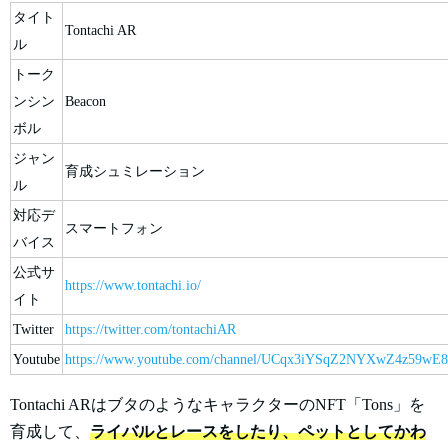
タイト
Tontachi AR
ル
トーク
ンシン
Beacon
ボル
ジャン
育成シュミレーション
ル
対応デ
スマートフォン
バイス
公式サ
https://www.tontachi.io/
イト
Twitter
https://twitter.com/tontachiAR
Youtube
https://www.youtube.com/channel/UCqx3iYSqZ2NYXwZ4z59wE8A
Tontachi ARはブタのようなキャラクターのNFT「Tons」を
育成して、
ライバルとレースをしたり、ペットとしてかわ