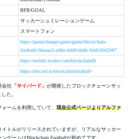
BFB/GOAL
サッカーシュミレーションゲーム
スマートフォン
https://gamechanger.game/game/blockchain-
football/c9aaaaa5-d46e-44d0-bb8e-fabfc6042087
https://mobile.twitter.com/blockchainfb
https://discord.io/blockchainfootball+
開発会社
「サイバード」
が開発したブロックチェーンサッ
ました。
ットフォームを利用していて、
現在公式ページよりアルファ
タイトルがリリースされていますが、リアルなサッカー
はBlockchain Footballが初めてです。