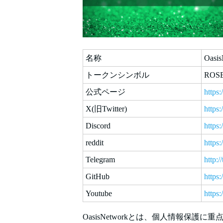
名称
Oasis
トークンシンボル
ROS
公式ページ
https:
X(旧Twitter)
https:
Discord
https:
reddit
https
Telegram
http:
GitHub
https:
Youtube
http
OasisNetworkとは、個人情報保護に