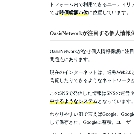
トフォーム内で利用できるユーティリテ
では
時価総額75位
に位置しています。
OasisNetworkが注目する個人情
OasisNetworkがなぜ個人情報保
問題点にあります。
現在のインターネットは、通称Web2.
閲覧したりできるようなネットワーク
このSNSで発信した情報はSNSの運
中するようなシステム
となっています
わかりやすい例で言えばGoogle。Go
して保存され、Googleに蓄積。ユ