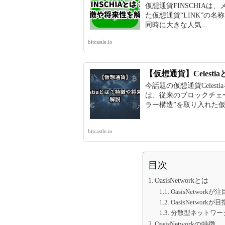
仮想通貨FINSCHIAは、
た仮想通貨“LINK”の
同時に大きな人気...
bitcastle.io
【仮想通貨】Celest
今話題の仮想通貨Celes
は、従来のブロックチェ
ラー構造”を取り入れた仮.
bitcastle.io
目次
OasisNetworkとは
OasisNetwo
OasisNetwo
分散型ネットワー
OasisNetworkの特徴