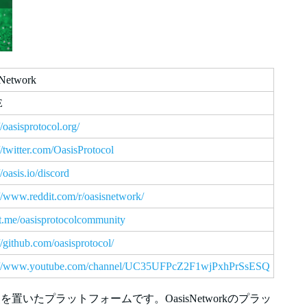
Network
E
//oasisprotocol.org/
//twitter.com/OasisProtocol
//oasis.io/discord
://www.reddit.com/r/oasisnetwork/
//t.me/oasisprotocolcommunity
//github.com/oasisprotocol/
s://www.youtube.com/channel/UC35UFPcZ2F1wjPxhPrSsESQ
重点を置いたプラットフォームです。OasisNetworkのプラッ