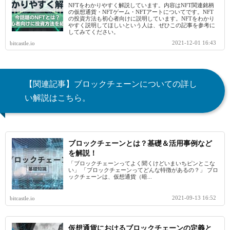
NFTをわかりやすく解説しています。内容はNFT関連銘柄
の仮想通貨・NFTゲーム・NFTアートについてです。NFT
の投資方法も初心者向けに説明しています。NFTをわかり
やすく説明してほしいという人は、ぜひこの記事を参考に
してみてください。
2021-12-01 16:43
bitcastle.io
【関連記事】ブロックチェーンについての詳し
い解説はこちら。
ブロックチェーンとは？基礎＆活用事例など
を解説！
「ブロックチェーンってよく聞くけどいまいちピンとこな
い」 「ブロックチェーンってどんな特徴があるの？」 ブロ
ックチェーンは、仮想通貨（暗...
2021-09-13 16:52
bitcastle.io
仮想通貨におけるブロックチェーンの定義と