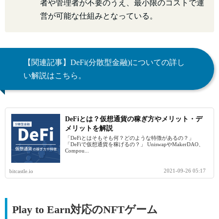
者や管理者が不要のうえ、最小限のコストで運
営が可能な仕組みとなっている。
【関連記事】DeFi(分散型金融)についての詳し
い解説はこちら。
DeFiとは？仮想通貨の稼ぎ方やメリット・デ
メリットを解説
「DeFiとはそもそも何？どのような特徴があるの？」
「DeFiで仮想通貨を稼げるの？」 UniswapやMakerDAO、
Compou...
2021-09-26 05:17
bitcastle.io
Play to Earn対応のNFTゲーム