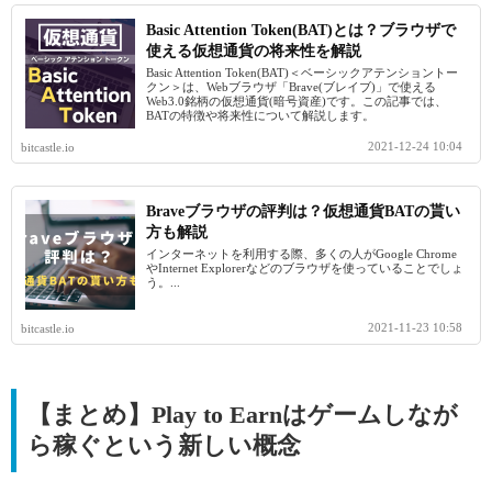
Basic Attention Token(BAT)とは？ブラウザで
使える仮想通貨の将来性を解説
Basic Attention Token(BAT)＜ベーシックアテンショントー
クン＞は、Webブラウザ「Brave(ブレイブ)」で使える
Web3.0銘柄の仮想通貨(暗号資産)です。この記事では、
BATの特徴や将来性について解説します。
2021-12-24 10:04
bitcastle.io
Braveブラウザの評判は？仮想通貨BATの貰い
方も解説
インターネットを利用する際、多くの人がGoogle Chrome
やInternet Explorerなどのブラウザを使っていることでしょ
う。...
2021-11-23 10:58
bitcastle.io
【まとめ】Play to Earnはゲームしなが
ら稼ぐという新しい概念