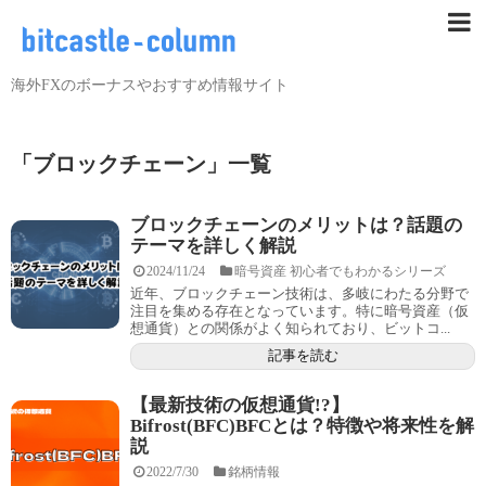
海外FXのボーナスやおすすめ情報サイト
「
ブロックチェーン
」
一覧
ブロックチェーンのメリットは？話題の
テーマを詳しく解説
2024/11/24
暗号資産 初心者でもわかるシリーズ
近年、ブロックチェーン技術は、多岐にわたる分野で
注目を集める存在となっています。特に暗号資産（仮
想通貨）との関係がよく知られており、ビットコ...
記事を読む
【最新技術の仮想通貨!?】
Bifrost(BFC)BFCとは？特徴や将来性を解
説
2022/7/30
銘柄情報