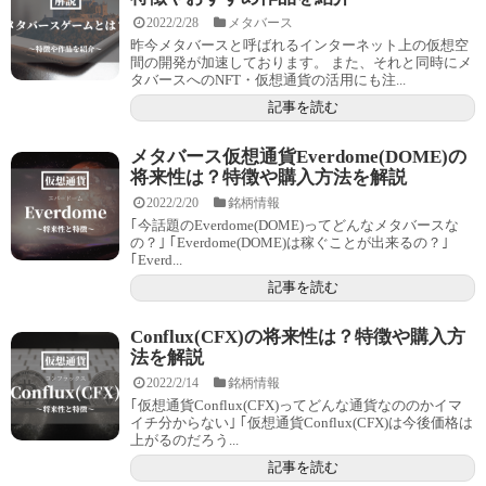
2022/2/28
メタバース
昨今メタバースと呼ばれるインターネット上の仮想空
間の開発が加速しております。 また、それと同時にメ
タバースへのNFT・仮想通貨の活用にも注...
記事を読む
メタバース仮想通貨Everdome(DOME)の
将来性は？特徴や購入方法を解説
2022/2/20
銘柄情報
｢今話題のEverdome(DOME)ってどんなメタバースな
の？｣ ｢Everdome(DOME)は稼ぐことが出来るの？｣
｢Everd...
記事を読む
Conflux(CFX)の将来性は？特徴や購入方
法を解説
2022/2/14
銘柄情報
｢仮想通貨Conflux(CFX)ってどんな通貨なののかイマ
イチ分からない｣ ｢仮想通貨Conflux(CFX)は今後価格は
上がるのだろう...
記事を読む