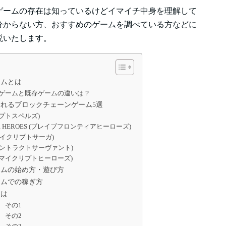
ゲームの存在は知っているけどイマイチ中身を理解して
分からない方、おすすめのゲームを調べている方などに
説いたします。
ームとは
ゲームと既存ゲームの違いは？
れるブロックチェーンゲーム5選
(クリプトスペルズ)
IER HEROES (ブレイブフロンティアヒーローズ)
ga(マイクリプトサーガ)
ant(コントラクトサーヴァント)
ores(マイクリプトヒーローズ)
ームの始め方・遊び方
ームでの稼ぎ方
には
 その1
 その2