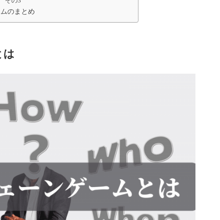
 その3
ームのまとめ
とは