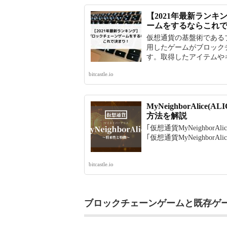
【2021年最新ラン
ームをするならこれ
仮想通貨の基盤術である
用したゲームがブロック
す。取得したアイテムやキ
bitcastle.io
MyNeighborAlic
方法を解説
｢仮想通貨MyNeighborA
｢仮想通貨MyNeighborAlic
bitcastle.io
ブロックチェーンゲームと既存ゲ